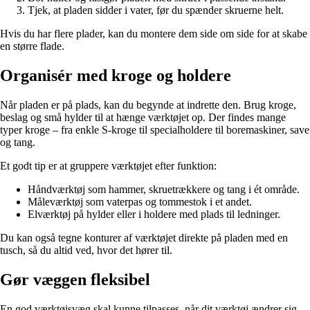
Tjek, at pladen sidder i vater, før du spænder skruerne helt.
Hvis du har flere plader, kan du montere dem side om side for at skabe
en større flade.
Organisér med kroge og holdere
Når pladen er på plads, kan du begynde at indrette den. Brug kroge,
beslag og små hylder til at hænge værktøjet op. Der findes mange
typer kroge – fra enkle S-kroge til specialholdere til boremaskiner, save
og tang.
Et godt tip er at gruppere værktøjet efter funktion:
Håndværktøj som hammer, skruetrækkere og tang i ét område.
Måleværktøj som vaterpas og tommestok i et andet.
Elværktøj på hylder eller i holdere med plads til ledninger.
Du kan også tegne konturer af værktøjet direkte på pladen med en
tusch, så du altid ved, hvor det hører til.
Gør væggen fleksibel
En god værktøjsvæg skal kunne tilpasses, når dit værktøj ændrer sig.