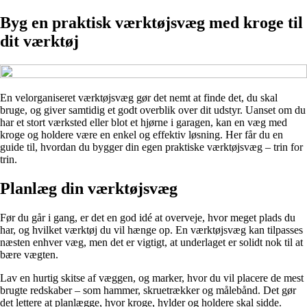
Byg en praktisk værktøjsvæg med kroge til
dit værktøj
En velorganiseret værktøjsvæg gør det nemt at finde det, du skal
bruge, og giver samtidig et godt overblik over dit udstyr. Uanset om du
har et stort værksted eller blot et hjørne i garagen, kan en væg med
kroge og holdere være en enkel og effektiv løsning. Her får du en
guide til, hvordan du bygger din egen praktiske værktøjsvæg – trin for
trin.
Planlæg din værktøjsvæg
Før du går i gang, er det en god idé at overveje, hvor meget plads du
har, og hvilket værktøj du vil hænge op. En værktøjsvæg kan tilpasses
næsten enhver væg, men det er vigtigt, at underlaget er solidt nok til at
bære vægten.
Lav en hurtig skitse af væggen, og marker, hvor du vil placere de mest
brugte redskaber – som hammer, skruetrækker og målebånd. Det gør
det lettere at planlægge, hvor kroge, hylder og holdere skal sidde.