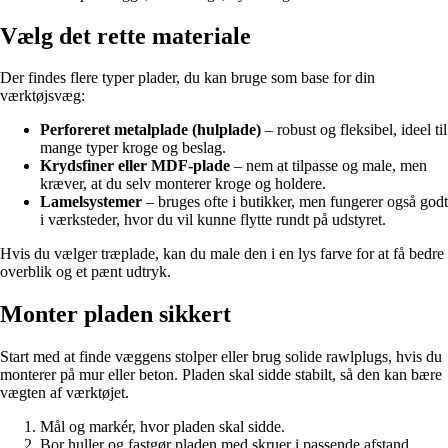
Vælg det rette materiale
Der findes flere typer plader, du kan bruge som base for din
værktøjsvæg:
Perforeret metalplade (hulplade)
– robust og fleksibel, ideel til
mange typer kroge og beslag.
Krydsfiner eller MDF-plade
– nem at tilpasse og male, men
kræver, at du selv monterer kroge og holdere.
Lamelsystemer
– bruges ofte i butikker, men fungerer også godt
i værksteder, hvor du vil kunne flytte rundt på udstyret.
Hvis du vælger træplade, kan du male den i en lys farve for at få bedre
overblik og et pænt udtryk.
Monter pladen sikkert
Start med at finde væggens stolper eller brug solide rawlplugs, hvis du
monterer på mur eller beton. Pladen skal sidde stabilt, så den kan bære
vægten af værktøjet.
Mål og markér, hvor pladen skal sidde.
Bor huller og fastgør pladen med skruer i passende afstand.