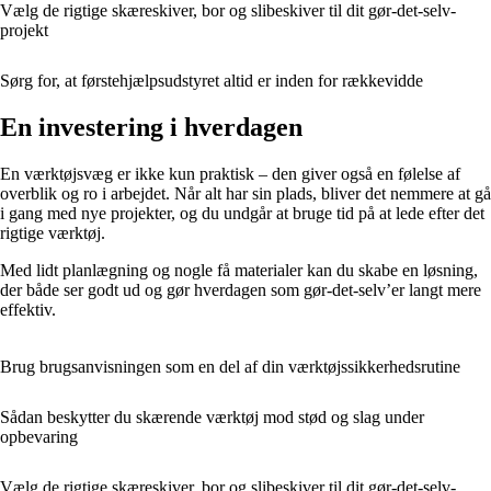
Vælg de rigtige skæreskiver, bor og slibeskiver til dit gør-det-selv-
projekt
Sørg for, at førstehjælpsudstyret altid er inden for rækkevidde
En investering i hverdagen
En værktøjsvæg er ikke kun praktisk – den giver også en følelse af
overblik og ro i arbejdet. Når alt har sin plads, bliver det nemmere at gå
i gang med nye projekter, og du undgår at bruge tid på at lede efter det
rigtige værktøj.
Med lidt planlægning og nogle få materialer kan du skabe en løsning,
der både ser godt ud og gør hverdagen som gør-det-selv’er langt mere
effektiv.
Brug brugsanvisningen som en del af din værktøjssikkerhedsrutine
Sådan beskytter du skærende værktøj mod stød og slag under
opbevaring
Vælg de rigtige skæreskiver, bor og slibeskiver til dit gør-det-selv-