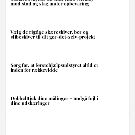
mod stød og slag under opbevaring
Vælg de rigtige skæreskiver, bor og
slibeskiver til dit gør-det-selv-projekt
Sørg for, at førstehjælpsudstyret altid er
inden for rækkevidde
Dobbelttjek dine målinger – undgå fejl i
dine udskæringer