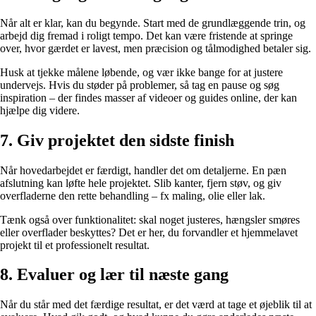
Når alt er klar, kan du begynde. Start med de grundlæggende trin, og
arbejd dig fremad i roligt tempo. Det kan være fristende at springe
over, hvor gærdet er lavest, men præcision og tålmodighed betaler sig.
Husk at tjekke målene løbende, og vær ikke bange for at justere
undervejs. Hvis du støder på problemer, så tag en pause og søg
inspiration – der findes masser af videoer og guides online, der kan
hjælpe dig videre.
7. Giv projektet den sidste finish
Når hovedarbejdet er færdigt, handler det om detaljerne. En pæn
afslutning kan løfte hele projektet. Slib kanter, fjern støv, og giv
overfladerne den rette behandling – fx maling, olie eller lak.
Tænk også over funktionalitet: skal noget justeres, hængsler smøres
eller overflader beskyttes? Det er her, du forvandler et hjemmelavet
projekt til et professionelt resultat.
8. Evaluer og lær til næste gang
Når du står med det færdige resultat, er det værd at tage et øjeblik til at