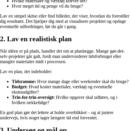
Hvilke materialer og værktøj kræver det?
Hvor meget tid og penge vil du bruge?
Lav en simpel skitse eller find billeder, der viser, hvordan du forestiller
dig resultatet. Det hjælper dig med at visualisere projektet og opdage
eventuelle udfordringer, før du går i gang.
2. Lav en realistisk plan
Når idéen er på plads, handler det om at planlægge. Mange gør-det-
selv-projekter går galt, fordi man undervurderer tidsforbruget eller
mangler materialer midt i processen.
Lav en plan, der indeholder:
Tidsramme:
Hvor mange dage eller weekender skal du bruge?
Budget:
Hvad koster materialer, værktøj og eventuelle
ekstraudgifter?
Trin-for-trin-oversigt:
Hvilke opgaver skal udføres, og i
hvilken rækkefølge?
En god plan gør det lettere at holde overblikket – og at justere
undervejs, hvis noget tager længere tid end forventet.
3. Undersøg og mål op