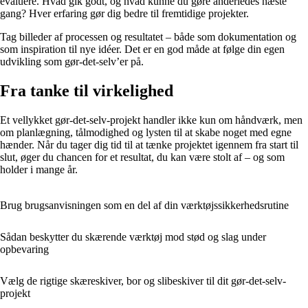
evaluere. Hvad gik godt, og hvad kunne du gøre anderledes næste
gang? Hver erfaring gør dig bedre til fremtidige projekter.
Tag billeder af processen og resultatet – både som dokumentation og
som inspiration til nye idéer. Det er en god måde at følge din egen
udvikling som gør-det-selv’er på.
Fra tanke til virkelighed
Et vellykket gør-det-selv-projekt handler ikke kun om håndværk, men
om planlægning, tålmodighed og lysten til at skabe noget med egne
hænder. Når du tager dig tid til at tænke projektet igennem fra start til
slut, øger du chancen for et resultat, du kan være stolt af – og som
holder i mange år.
Brug brugsanvisningen som en del af din værktøjssikkerhedsrutine
Sådan beskytter du skærende værktøj mod stød og slag under
opbevaring
Vælg de rigtige skæreskiver, bor og slibeskiver til dit gør-det-selv-
projekt