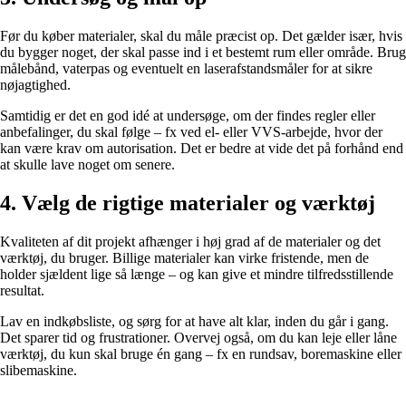
Før du køber materialer, skal du måle præcist op. Det gælder især, hvis
du bygger noget, der skal passe ind i et bestemt rum eller område. Brug
målebånd, vaterpas og eventuelt en laserafstandsmåler for at sikre
nøjagtighed.
Samtidig er det en god idé at undersøge, om der findes regler eller
anbefalinger, du skal følge – fx ved el- eller VVS-arbejde, hvor der
kan være krav om autorisation. Det er bedre at vide det på forhånd end
at skulle lave noget om senere.
4. Vælg de rigtige materialer og værktøj
Kvaliteten af dit projekt afhænger i høj grad af de materialer og det
værktøj, du bruger. Billige materialer kan virke fristende, men de
holder sjældent lige så længe – og kan give et mindre tilfredsstillende
resultat.
Lav en indkøbsliste, og sørg for at have alt klar, inden du går i gang.
Det sparer tid og frustrationer. Overvej også, om du kan leje eller låne
værktøj, du kun skal bruge én gang – fx en rundsav, boremaskine eller
slibemaskine.