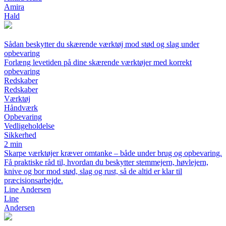
Amira
Hald
Sådan beskytter du skærende værktøj mod stød og slag under
opbevaring
Forlæng levetiden på dine skærende værktøjer med korrekt
opbevaring
Redskaber
Redskaber
Værktøj
Håndværk
Opbevaring
Vedligeholdelse
Sikkerhed
2 min
Skarpe værktøjer kræver omtanke – både under brug og opbevaring.
Få praktiske råd til, hvordan du beskytter stemmejern, høvlejern,
knive og bor mod stød, slag og rust, så de altid er klar til
præcisionsarbejde.
Line Andersen
Line
Andersen