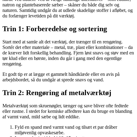
natron og plantebaserede sæber – skåner du både dig selv og
naturen. Samtidig undgår du at udlede skadelige stoffer i afløbet, og
du forlænger levetiden på dit værktøj.
Trin 1: Forberedelse og sortering
Start med at samle alt det værktøj, der trænger til en rengøring.
Sortér det efter materiale – metal, træ, plast eller kombinationer – da
de kræver lidt forskellig behandling. Fjern løst snavs og støv med en
tør klud eller en børste, inden du går i gang med den egentlige
rengøring.
Et godt tip er at lægge et gammelt håndklæde eller en avis på
arbejdsbordet, så du undgår at sprede snavs og vand.
Trin 2: Rengøring af metalværktøj
Metalværktøj som skruenøgler, tænger og save bliver ofte fedtede
eller rustne. I stedet for kemiske affedtere kan du bruge en blanding
af varmt vand, mild sæbe og lidt eddike.
Fyld en spand med varmt vand og tilsæt et par dråber
miljøvenlig opvaskesæbe.