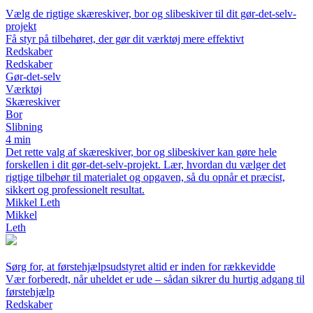
Vælg de rigtige skæreskiver, bor og slibeskiver til dit gør-det-selv-
projekt
Få styr på tilbehøret, der gør dit værktøj mere effektivt
Redskaber
Redskaber
Gør-det-selv
Værktøj
Skæreskiver
Bor
Slibning
4 min
Det rette valg af skæreskiver, bor og slibeskiver kan gøre hele
forskellen i dit gør-det-selv-projekt. Lær, hvordan du vælger det
rigtige tilbehør til materialet og opgaven, så du opnår et præcist,
sikkert og professionelt resultat.
Mikkel Leth
Mikkel
Leth
Sørg for, at førstehjælpsudstyret altid er inden for rækkevidde
Vær forberedt, når uheldet er ude – sådan sikrer du hurtig adgang til
førstehjælp
Redskaber