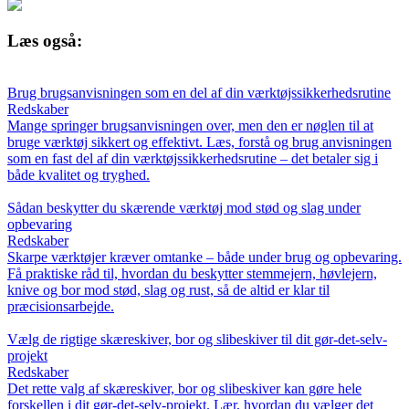
Læs også:
Brug brugsanvisningen som en del af din værktøjssikkerhedsrutine
Redskaber
Mange springer brugsanvisningen over, men den er nøglen til at
bruge værktøj sikkert og effektivt. Læs, forstå og brug anvisningen
som en fast del af din værktøjssikkerhedsrutine – det betaler sig i
både kvalitet og tryghed.
Sådan beskytter du skærende værktøj mod stød og slag under
opbevaring
Redskaber
Skarpe værktøjer kræver omtanke – både under brug og opbevaring.
Få praktiske råd til, hvordan du beskytter stemmejern, høvlejern,
knive og bor mod stød, slag og rust, så de altid er klar til
præcisionsarbejde.
Vælg de rigtige skæreskiver, bor og slibeskiver til dit gør-det-selv-
projekt
Redskaber
Det rette valg af skæreskiver, bor og slibeskiver kan gøre hele
forskellen i dit gør-det-selv-projekt. Lær, hvordan du vælger det