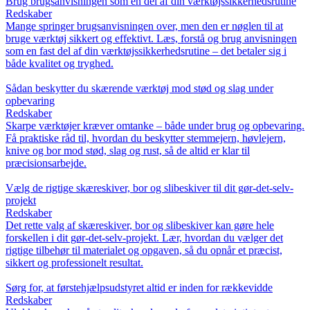
Brug brugsanvisningen som en del af din værktøjssikkerhedsrutine
Redskaber
Mange springer brugsanvisningen over, men den er nøglen til at
bruge værktøj sikkert og effektivt. Læs, forstå og brug anvisningen
som en fast del af din værktøjssikkerhedsrutine – det betaler sig i
både kvalitet og tryghed.
Sådan beskytter du skærende værktøj mod stød og slag under
opbevaring
Redskaber
Skarpe værktøjer kræver omtanke – både under brug og opbevaring.
Få praktiske råd til, hvordan du beskytter stemmejern, høvlejern,
knive og bor mod stød, slag og rust, så de altid er klar til
præcisionsarbejde.
Vælg de rigtige skæreskiver, bor og slibeskiver til dit gør-det-selv-
projekt
Redskaber
Det rette valg af skæreskiver, bor og slibeskiver kan gøre hele
forskellen i dit gør-det-selv-projekt. Lær, hvordan du vælger det
rigtige tilbehør til materialet og opgaven, så du opnår et præcist,
sikkert og professionelt resultat.
Sørg for, at førstehjælpsudstyret altid er inden for rækkevidde
Redskaber