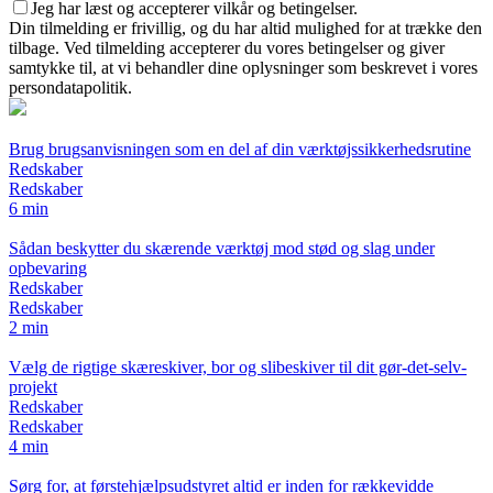
Jeg har læst og accepterer vilkår og betingelser.
Din tilmelding er frivillig, og du har altid mulighed for at trække den
tilbage. Ved tilmelding accepterer du vores betingelser og giver
samtykke til, at vi behandler dine oplysninger som beskrevet i vores
persondatapolitik.
Brug brugsanvisningen som en del af din værktøjssikkerhedsrutine
Redskaber
Redskaber
6 min
Sådan beskytter du skærende værktøj mod stød og slag under
opbevaring
Redskaber
Redskaber
2 min
Vælg de rigtige skæreskiver, bor og slibeskiver til dit gør-det-selv-
projekt
Redskaber
Redskaber
4 min
Sørg for, at førstehjælpsudstyret altid er inden for rækkevidde