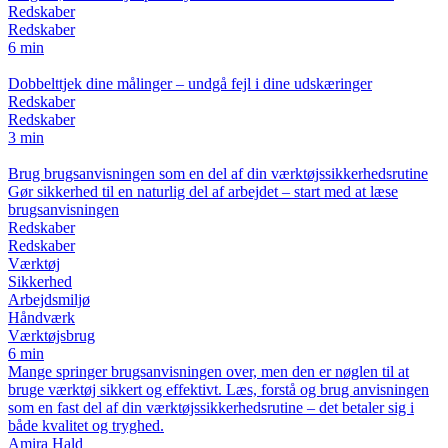
Redskaber
Redskaber
6 min
Dobbelttjek dine målinger – undgå fejl i dine udskæringer
Redskaber
Redskaber
3 min
Brug brugsanvisningen som en del af din værktøjssikkerhedsrutine
Gør sikkerhed til en naturlig del af arbejdet – start med at læse
brugsanvisningen
Redskaber
Redskaber
Værktøj
Sikkerhed
Arbejdsmiljø
Håndværk
Værktøjsbrug
6 min
Mange springer brugsanvisningen over, men den er nøglen til at
bruge værktøj sikkert og effektivt. Læs, forstå og brug anvisningen
som en fast del af din værktøjssikkerhedsrutine – det betaler sig i
både kvalitet og tryghed.
Amira Hald