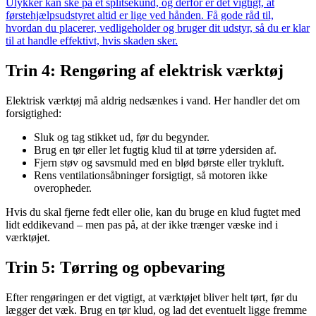
Ulykker kan ske på et splitsekund, og derfor er det vigtigt, at
førstehjælpsudstyret altid er lige ved hånden. Få gode råd til,
hvordan du placerer, vedligeholder og bruger dit udstyr, så du er klar
til at handle effektivt, hvis skaden sker.
Trin 4: Rengøring af elektrisk værktøj
Elektrisk værktøj må aldrig nedsænkes i vand. Her handler det om
forsigtighed:
Sluk og tag stikket ud, før du begynder.
Brug en tør eller let fugtig klud til at tørre ydersiden af.
Fjern støv og savsmuld med en blød børste eller trykluft.
Rens ventilationsåbninger forsigtigt, så motoren ikke
overopheder.
Hvis du skal fjerne fedt eller olie, kan du bruge en klud fugtet med
lidt eddikevand – men pas på, at der ikke trænger væske ind i
værktøjet.
Trin 5: Tørring og opbevaring
Efter rengøringen er det vigtigt, at værktøjet bliver helt tørt, før du
lægger det væk. Brug en tør klud, og lad det eventuelt ligge fremme