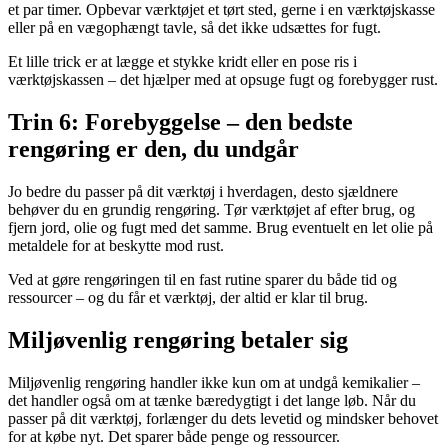
et par timer. Opbevar værktøjet et tørt sted, gerne i en værktøjskasse
eller på en vægophængt tavle, så det ikke udsættes for fugt.
Et lille trick er at lægge et stykke kridt eller en pose ris i
værktøjskassen – det hjælper med at opsuge fugt og forebygger rust.
Trin 6: Forebyggelse – den bedste
rengøring er den, du undgår
Jo bedre du passer på dit værktøj i hverdagen, desto sjældnere
behøver du en grundig rengøring. Tør værktøjet af efter brug, og
fjern jord, olie og fugt med det samme. Brug eventuelt en let olie på
metaldele for at beskytte mod rust.
Ved at gøre rengøringen til en fast rutine sparer du både tid og
ressourcer – og du får et værktøj, der altid er klar til brug.
Miljøvenlig rengøring betaler sig
Miljøvenlig rengøring handler ikke kun om at undgå kemikalier –
det handler også om at tænke bæredygtigt i det lange løb. Når du
passer på dit værktøj, forlænger du dets levetid og mindsker behovet
for at købe nyt. Det sparer både penge og ressourcer.