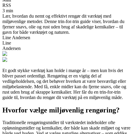
RSS
3 min
Lær, hvordan du nemt og effektivt rengør dit værktøj med
miljøvenlige metoder. Denne trin-for-trin guide viser, hvordan du
fjerner snavs, olie og rust uden brug af skadelige kemikalier – til
gavn for både værktøjet og naturen.
Line Andersen
Line
Andersen
Et godt stykke værktøj kan holde i mange år – men kun hvis det
bliver passet ordentligt. Rengøring er en vigtig del af
vedligeholdelsen, og det behøver hverken at være besværligt eller
miljøbelastende. Med få, enkle midler kan du fjerne snavs, olie og
rust uden brug af skrappe kemikalier. Her får du en trin-for-trin
guide til, hvordan du rengør dit værktøj på en miljøvenlig måde.
Hvorfor vælge miljøvenlig rengøring?
Traditionelle rengøringsmidler til værkstedet indeholder ofte
opløsningsmidler og kemikalier, der både kan skade miljøet og være
hårde ved huden. Ved at vælge naturlige alternativer – som eddike,