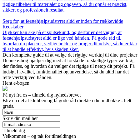
rigtige tilbehør til materialet og opgaven, så du opnår et præcist,
sikkert og professionelt resultat.
Sørg for, at førstehjælpsudstyret altid er inden for rækkevidde
Redskaber
Ulykker kan ske på et splitsekund, og derfor er det vigtigt, at
førstehjælpsudstyret altid er lige ved hånden. Få gode råd til,
hvordan du placerer, vedligeholder og bruger dit udstyr, så du er klar
til at handle effektivt, hvis skaden sker.
Den komplette guide til at vælge det rigtige værktøj til dine projekter
Denne e-bog hjælper dig med at forstå de forskellige typer værktøj,
der findes, og hvordan du vælger det rigtige til netop dit projekt. Få
indsigt i kvalitet, funktionalitet og anvendelse, så du altid har det
rette værktøj ved hånden.
Hent e-bogen
Få nyt fra os – tilmeld dig nyhedsbrevet
Bliv en del af klubben og få gode råd direkte i din indbakke - helt
gratis.
Skriv din mail her
Tilmeld dig
Velkommen – og tak for tilmeldingen