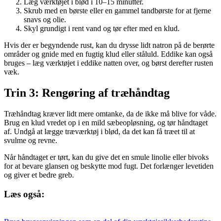
Læg værktøjet i blød i 10–15 minutter.
Skrub med en børste eller en gammel tandbørste for at fjerne
snavs og olie.
Skyl grundigt i rent vand og tør efter med en klud.
Hvis der er begyndende rust, kan du drysse lidt natron på de berørte
områder og gnide med en fugtig klud eller ståluld. Eddike kan også
bruges – læg værktøjet i eddike natten over, og børst derefter rusten
væk.
Trin 3: Rengøring af træhåndtag
Træhåndtag kræver lidt mere omtanke, da de ikke må blive for våde.
Brug en klud vredet op i en mild sæbeopløsning, og tør håndtaget
af. Undgå at lægge træværktøj i blød, da det kan få træet til at
svulme og revne.
Når håndtaget er tørt, kan du give det en smule linolie eller bivoks
for at bevare glansen og beskytte mod fugt. Det forlænger levetiden
og giver et bedre greb.
Læs også: