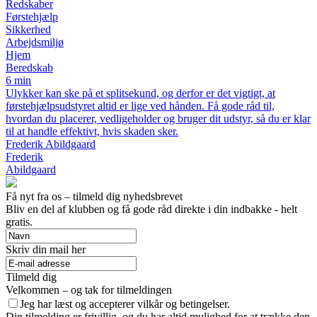
Redskaber
Førstehjælp
Sikkerhed
Arbejdsmiljø
Hjem
Beredskab
6 min
Ulykker kan ske på et splitsekund, og derfor er det vigtigt, at
førstehjælpsudstyret altid er lige ved hånden. Få gode råd til,
hvordan du placerer, vedligeholder og bruger dit udstyr, så du er klar
til at handle effektivt, hvis skaden sker.
Frederik Abildgaard
Frederik
Abildgaard
Få nyt fra os – tilmeld dig nyhedsbrevet
Bliv en del af klubben og få gode råd direkte i din indbakke - helt
gratis.
Skriv din mail her
Tilmeld dig
Velkommen – og tak for tilmeldingen
Jeg har læst og accepterer vilkår og betingelser.
Din tilmelding er frivillig, og du har altid mulighed for at trække den