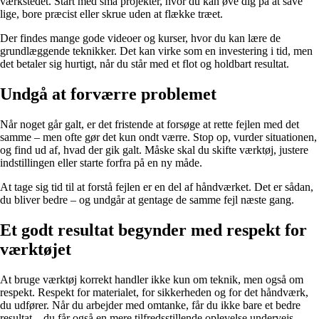
værkstedet. Start med små projekter, hvor du kan øve dig på at save
lige, bore præcist eller skrue uden at flække træet.
Der findes mange gode videoer og kurser, hvor du kan lære de
grundlæggende teknikker. Det kan virke som en investering i tid, men
det betaler sig hurtigt, når du står med et flot og holdbart resultat.
Undgå at forværre problemet
Når noget går galt, er det fristende at forsøge at rette fejlen med det
samme – men ofte gør det kun ondt værre. Stop op, vurder situationen,
og find ud af, hvad der gik galt. Måske skal du skifte værktøj, justere
indstillingen eller starte forfra på en ny måde.
At tage sig tid til at forstå fejlen er en del af håndværket. Det er sådan,
du bliver bedre – og undgår at gentage de samme fejl næste gang.
Et godt resultat begynder med respekt for
værktøjet
At bruge værktøj korrekt handler ikke kun om teknik, men også om
respekt. Respekt for materialet, for sikkerheden og for det håndværk,
du udfører. Når du arbejder med omtanke, får du ikke bare et bedre
resultat – du får også en mere tilfredsstillende oplevelse undervejs.