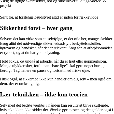
Vælg de rigtige skæreskiver, bor og slibeskiver til dit gør-det-selv-
projekt
Sørg for, at førstehjælpsudstyret altid er inden for rækkevidde
Sikkerhed først – hver gang
Selvom det kan virke som en selvfølge, er det ofte her, mange slækker.
Brug altid det nødvendige sikkerhedsudstyr: beskyttelsesbriller,
høreværn og handsker, når det er relevant. Sørg for, at arbejdsområdet
er ryddet, og at du har god belysning.
Hold fokus, og undgå at arbejde, når du er træt eller uopmærksom.
Mange ulykker sker, fordi man “bare lige” skal gøre noget hurtigt
færdigt. Tag hellere en pause og fortsæt med friske øjne.
Husk også, at sikkerhed ikke kun handler om dig selv – men også om
dem, der er omkring dig.
Lær teknikken – ikke kun teorien
Selv med det bedste værktøj i hånden kan resultatet blive skuffende,
hvis teknikken ikke sidder der. Øvelse gør mester, og det gælder også i