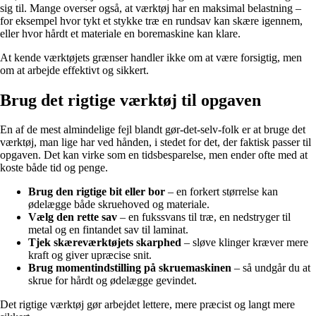
sig til. Mange overser også, at værktøj har en maksimal belastning –
for eksempel hvor tykt et stykke træ en rundsav kan skære igennem,
eller hvor hårdt et materiale en boremaskine kan klare.
At kende værktøjets grænser handler ikke om at være forsigtig, men
om at arbejde effektivt og sikkert.
Brug det rigtige værktøj til opgaven
En af de mest almindelige fejl blandt gør-det-selv-folk er at bruge det
værktøj, man lige har ved hånden, i stedet for det, der faktisk passer til
opgaven. Det kan virke som en tidsbesparelse, men ender ofte med at
koste både tid og penge.
Brug den rigtige bit eller bor
– en forkert størrelse kan
ødelægge både skruehoved og materiale.
Vælg den rette sav
– en fukssvans til træ, en nedstryger til
metal og en fintandet sav til laminat.
Tjek skæreværktøjets skarphed
– sløve klinger kræver mere
kraft og giver upræcise snit.
Brug momentindstilling på skruemaskinen
– så undgår du at
skrue for hårdt og ødelægge gevindet.
Det rigtige værktøj gør arbejdet lettere, mere præcist og langt mere