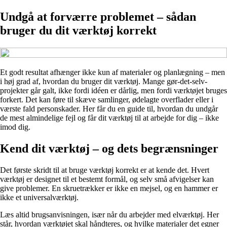
Undgå at forværre problemet – sådan
bruger du dit værktøj korrekt
Et godt resultat afhænger ikke kun af materialer og planlægning – men
i høj grad af, hvordan du bruger dit værktøj. Mange gør-det-selv-
projekter går galt, ikke fordi idéen er dårlig, men fordi værktøjet bruges
forkert. Det kan føre til skæve samlinger, ødelagte overflader eller i
værste fald personskader. Her får du en guide til, hvordan du undgår
de mest almindelige fejl og får dit værktøj til at arbejde for dig – ikke
imod dig.
Kend dit værktøj – og dets begrænsninger
Det første skridt til at bruge værktøj korrekt er at kende det. Hvert
værktøj er designet til et bestemt formål, og selv små afvigelser kan
give problemer. En skruetrækker er ikke en mejsel, og en hammer er
ikke et universalværktøj.
Læs altid brugsanvisningen, især når du arbejder med elværktøj. Her
står, hvordan værktøjet skal håndteres, og hvilke materialer det egner