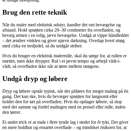
Brug den rette teknik
Når du maler med elektrisk udstyr, handler det om bevægelse og
afstand. Hold sprøjten cirka 20–30 centimeter fra overfladen, og
bevæg armen i en rolig, jævn bevægelse. Undgå at vippe håndleddet
– det ændrer vinklen og giver ujævn dækning. Overlap hvert strøg
med cirka en tredjedel, så du undgår striber.
Hvis du bruger en elektrisk malerrulle, skal du sørge for, at rullen er
mættet, men ikke drypper. Rul i et jævnt tempo og arbejd vådt-i-
vådt, så overfladen ikke når at tørre mellem strøgene.
Undgå dryp og løbere
Dryp og løbere opstår typisk, når der påføres for meget maling på én
gang. Det kan ske, hvis du bevæger sprøjten for langsomt eller
holder den for tæt på overfladen. Hvis du opdager løbere, så stop
med det samme og fordel malingen med en pensel eller rulle, inden
den tørrer.
Et andet trick er at male i flere tynde lag i stedet for ét tykt. Det giver
en mere holdbar og ensartet overflade – og mindsker risikoen for, at