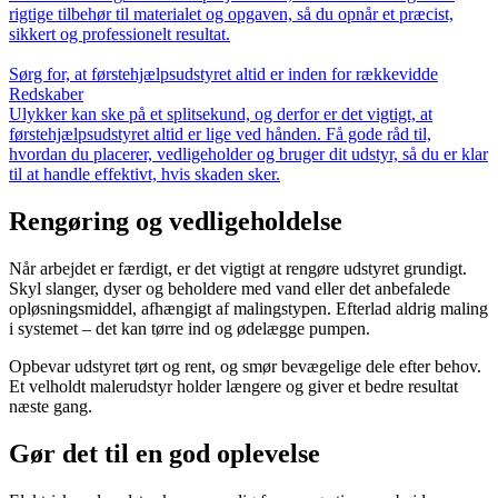
rigtige tilbehør til materialet og opgaven, så du opnår et præcist,
sikkert og professionelt resultat.
Sørg for, at førstehjælpsudstyret altid er inden for rækkevidde
Redskaber
Ulykker kan ske på et splitsekund, og derfor er det vigtigt, at
førstehjælpsudstyret altid er lige ved hånden. Få gode råd til,
hvordan du placerer, vedligeholder og bruger dit udstyr, så du er klar
til at handle effektivt, hvis skaden sker.
Rengøring og vedligeholdelse
Når arbejdet er færdigt, er det vigtigt at rengøre udstyret grundigt.
Skyl slanger, dyser og beholdere med vand eller det anbefalede
opløsningsmiddel, afhængigt af malingstypen. Efterlad aldrig maling
i systemet – det kan tørre ind og ødelægge pumpen.
Opbevar udstyret tørt og rent, og smør bevægelige dele efter behov.
Et velholdt malerudstyr holder længere og giver et bedre resultat
næste gang.
Gør det til en god oplevelse