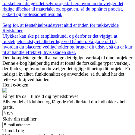
forskellen i dit gør-det-selv-projekt. Lær, hvordan du vælger det
rigtige tilbehør til materialet og opgaven, så du opnår et præcist,
sikkert og professionelt resultat.
Sørg for, at førstehjælpsudstyret altid er inden for rækkevidde
Redskaber
Ulykker kan ske på et splitsekund, og derfor er det vigtigt, at
førstehjælpsudstyret altid er lige ved hånden. Få gode råd til,
hvordan du placerer, vedligeholder og bruger dit udstyr, så du er klar
til at handle effektivt, hvis skaden sker.
Den komplette guide til at vælge det rigtige værktøj til dine projekter
Denne e-bog hjælper dig med at forstå de forskellige typer værktøj,
der findes, og hvordan du vælger det rigtige til netop dit projekt. Få
indsigt i kvalitet, funktionalitet og anvendelse, så du altid har det
rette værktøj ved hånden.
Hent e-bogen
Få nyt fra os – tilmeld dig nyhedsbrevet
Bliv en del af klubben og få gode råd direkte i din indbakke - helt
gratis.
Skriv din mail her
Tilmeld dig