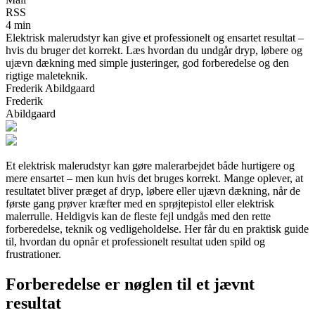
RSS
4 min
Elektrisk malerudstyr kan give et professionelt og ensartet resultat –
hvis du bruger det korrekt. Læs hvordan du undgår dryp, løbere og
ujævn dækning med simple justeringer, god forberedelse og den
rigtige maleteknik.
Frederik Abildgaard
Frederik
Abildgaard
Et elektrisk malerudstyr kan gøre malerarbejdet både hurtigere og
mere ensartet – men kun hvis det bruges korrekt. Mange oplever, at
resultatet bliver præget af dryp, løbere eller ujævn dækning, når de
første gang prøver kræfter med en sprøjtepistol eller elektrisk
malerrulle. Heldigvis kan de fleste fejl undgås med den rette
forberedelse, teknik og vedligeholdelse. Her får du en praktisk guide
til, hvordan du opnår et professionelt resultat uden spild og
frustrationer.
Forberedelse er nøglen til et jævnt
resultat