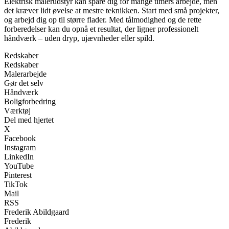
Elektrisk malerudstyr kan spare dig for mange timers arbejde, men
det kræver lidt øvelse at mestre teknikken. Start med små projekter,
og arbejd dig op til større flader. Med tålmodighed og de rette
forberedelser kan du opnå et resultat, der ligner professionelt
håndværk – uden dryp, ujævnheder eller spild.
Redskaber
Redskaber
Malerarbejde
Gør det selv
Håndværk
Boligforbedring
Værktøj
Del med hjertet
X
Facebook
Instagram
LinkedIn
YouTube
Pinterest
TikTok
Mail
RSS
Frederik Abildgaard
Frederik