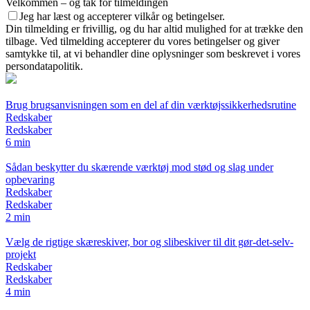
Velkommen – og tak for tilmeldingen
Jeg har læst og accepterer vilkår og betingelser.
Din tilmelding er frivillig, og du har altid mulighed for at trække den
tilbage. Ved tilmelding accepterer du vores betingelser og giver
samtykke til, at vi behandler dine oplysninger som beskrevet i vores
persondatapolitik.
Brug brugsanvisningen som en del af din værktøjssikkerhedsrutine
Redskaber
Redskaber
6 min
Sådan beskytter du skærende værktøj mod stød og slag under
opbevaring
Redskaber
Redskaber
2 min
Vælg de rigtige skæreskiver, bor og slibeskiver til dit gør-det-selv-
projekt
Redskaber
Redskaber
4 min