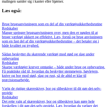
malingen samler sig i kanter eller hjørner.
Læs også:
Brug brugsanvisningen som en del af din værktøjssikkerhedsrutine
Redskaber
Mange springer brugsanvisningen over, men den er nøglen til at
bruge værktøj sikkert og effektivt. Læs, forstå og brug anvisningen
som en fast del af din værktøjssikkerhedsrutine – det betaler sig i
både kvalitet og tryghed.
Sådan beskytter du skærende værktøj mod stød og slag under
opbevaring
Redskaber
Skarpe værktøjer kræver omtanke – både under brug og opbevaring.
Få praktiske råd til, hvordan du beskytter stemmejern, høvlejern,
knive og bor mod stød, slag og rust, så de altid er klar til
præcisionsarbejde.
Vælg de rigtige skæreskiver, bor og slibeskiver til dit gør-det-selv-
projekt
Redskaber
Det rette valg af skæreskiver, bor og slibeskiver kan gøre hele
forskellen i dit gør-det-selv-projekt. Lær, hvordan du vælger det