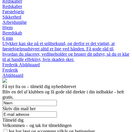
Redskaber
Redskaber
Førstehjælp
Sikkerhed
Arbejdsmiljø
Hjem
Beredskab
6 min
Ulykker kan ske på et splitsekund, og derfor er det vigtigt, at
førstehjælpsudstyret altid er lige ved hånden. Få gode råd til,
hvordan du placerer, vedligeholder og bruger dit udstyr, så du er klar
til at handle effektivt, hvis skaden sker.
Frederik Abildgaard
Frederik
Abildgaard
Få nyt fra os – tilmeld dig nyhedsbrevet
Bliv en del af klubben og få gode råd direkte i din indbakke - helt
gratis.
Skriv din mail her
Tilmeld dig
Velkommen – og tak for tilmeldingen
Jeg har læst og accepterer vilkår og betingelser.