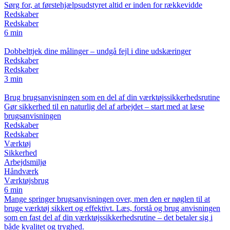
Sørg for, at førstehjælpsudstyret altid er inden for rækkevidde
Redskaber
Redskaber
6 min
Dobbelttjek dine målinger – undgå fejl i dine udskæringer
Redskaber
Redskaber
3 min
Brug brugsanvisningen som en del af din værktøjssikkerhedsrutine
Gør sikkerhed til en naturlig del af arbejdet – start med at læse
brugsanvisningen
Redskaber
Redskaber
Værktøj
Sikkerhed
Arbejdsmiljø
Håndværk
Værktøjsbrug
6 min
Mange springer brugsanvisningen over, men den er nøglen til at
bruge værktøj sikkert og effektivt. Læs, forstå og brug anvisningen
som en fast del af din værktøjssikkerhedsrutine – det betaler sig i
både kvalitet og tryghed.