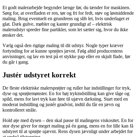
Et godt malerarbejde begynder længe før, du tænder for maskinen.
Sørg for, at overfladen er ren, tør og fri for fedt, støv og løstsiddende
maling. Brug eventuelt en grundrens og slib let, hvis underlaget er
glat. Dæk gulve, møbler og kanter grundigt af – elektrisk
malerudstyr spreder fine partikler, som let sætter sig, hvor du ikke
ønsker det.
Vælg også den rigtige maling til dit udstyr. Nogle typer kræver
fortynding for at kunne sprøjtes jævnt. Følg altid producentens
anvisninger, og lav en test på et stykke pap eller en skjult flade, før
du går i gang.
Justér udstyret korrekt
De fleste elektriske malersprøjter og ruller har indstillinger for tryk,
dyse og sprøjtemønster. En for høj trykindstilling kan give tåge og
spild, mens for lavt tryk kan føre til ujævn dækning. Start med en
moderat indstilling og justér gradvist, indtil du får en jævn og
kontrolleret stråle.
Hold øje med dysen – den skal passe til malingens viskositet. En for
stor dyse giver for meget maling på én gang, mens en for lille kan få
udstyret til at sprøjte ujævnt. Rens dysen jævnligt under arbejdet for
at undgå tilstopning.