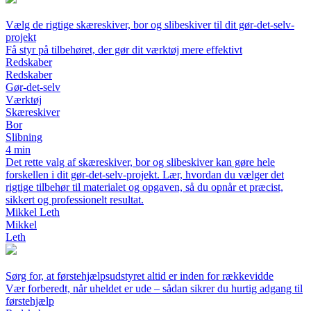
Vælg de rigtige skæreskiver, bor og slibeskiver til dit gør-det-selv-
projekt
Få styr på tilbehøret, der gør dit værktøj mere effektivt
Redskaber
Redskaber
Gør-det-selv
Værktøj
Skæreskiver
Bor
Slibning
4 min
Det rette valg af skæreskiver, bor og slibeskiver kan gøre hele
forskellen i dit gør-det-selv-projekt. Lær, hvordan du vælger det
rigtige tilbehør til materialet og opgaven, så du opnår et præcist,
sikkert og professionelt resultat.
Mikkel Leth
Mikkel
Leth
Sørg for, at førstehjælpsudstyret altid er inden for rækkevidde
Vær forberedt, når uheldet er ude – sådan sikrer du hurtig adgang til
førstehjælp