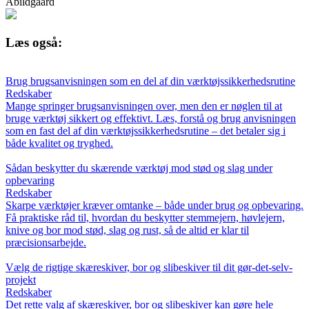
Abildgaard
Læs også:
Brug brugsanvisningen som en del af din værktøjssikkerhedsrutine
Redskaber
Mange springer brugsanvisningen over, men den er nøglen til at
bruge værktøj sikkert og effektivt. Læs, forstå og brug anvisningen
som en fast del af din værktøjssikkerhedsrutine – det betaler sig i
både kvalitet og tryghed.
Sådan beskytter du skærende værktøj mod stød og slag under
opbevaring
Redskaber
Skarpe værktøjer kræver omtanke – både under brug og opbevaring.
Få praktiske råd til, hvordan du beskytter stemmejern, høvlejern,
knive og bor mod stød, slag og rust, så de altid er klar til
præcisionsarbejde.
Vælg de rigtige skæreskiver, bor og slibeskiver til dit gør-det-selv-
projekt
Redskaber
Det rette valg af skæreskiver, bor og slibeskiver kan gøre hele