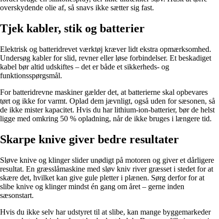
overskydende olie af, så snavs ikke sætter sig fast.
Tjek kabler, stik og batterier
Elektrisk og batteridrevet værktøj kræver lidt ekstra opmærksomhed.
Undersøg kabler for slid, revner eller løse forbindelser. Et beskadiget
kabel bør altid udskiftes – det er både et sikkerheds- og
funktionsspørgsmål.
For batteridrevne maskiner gælder det, at batterierne skal opbevares
tørt og ikke for varmt. Oplad dem jævnligt, også uden for sæsonen, så
de ikke mister kapacitet. Hvis du har lithium-ion-batterier, bør de helst
ligge med omkring 50 % opladning, når de ikke bruges i længere tid.
Skarpe knive giver bedre resultater
Sløve knive og klinger slider unødigt på motoren og giver et dårligere
resultat. En græsslåmaskine med sløv kniv river græsset i stedet for at
skære det, hvilket kan give gule pletter i plænen. Sørg derfor for at
slibe knive og klinger mindst én gang om året – gerne inden
sæsonstart.
Hvis du ikke selv har udstyret til at slibe, kan mange byggemarkeder