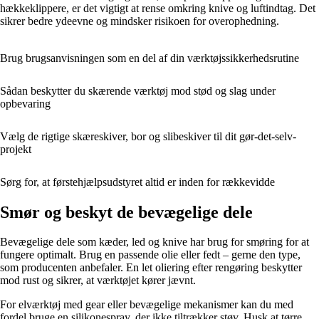
hækkeklippere, er det vigtigt at rense omkring knive og luftindtag. Det
sikrer bedre ydeevne og mindsker risikoen for overophedning.
Brug brugsanvisningen som en del af din værktøjssikkerhedsrutine
Sådan beskytter du skærende værktøj mod stød og slag under
opbevaring
Vælg de rigtige skæreskiver, bor og slibeskiver til dit gør-det-selv-
projekt
Sørg for, at førstehjælpsudstyret altid er inden for rækkevidde
Smør og beskyt de bevægelige dele
Bevægelige dele som kæder, led og knive har brug for smøring for at
fungere optimalt. Brug en passende olie eller fedt – gerne den type,
som producenten anbefaler. En let oliering efter rengøring beskytter
mod rust og sikrer, at værktøjet kører jævnt.
For elværktøj med gear eller bevægelige mekanismer kan du med
fordel bruge en silikonespray, der ikke tiltrækker støv. Husk at tørre