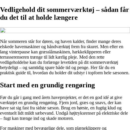
Vedligehold dit sommerværktøj – sådan får
du det til at holde længere
Når sommeren står for døren, og haven kalder, finder mange deres
elskede havemaskiner og håndværktøj frem fra skuret. Men efter en
lang vinterpause kan græsslåmaskinen, hækkeklipperen eller
terrasserenseren trænge til lidt kærlig pleje. Med den rette
vedligeholdelse kan du forlænge levetiden på dit sommerværktøj
betydeligt – og samtidig spare både tid og penge. Her får du en
praktisk guide til, hvordan du holder dit udstyr i topform hele sæsonen.
Start med en grundig rengøring
Før du går i gang med årets haveprojekter, er det en god idé at give
værktøjet en grundig rengøring. Fjern jord, græs og snavs, der kan
have sat sig fast fra sidste sæson. Brug en børste, en fugtig klud og
eventuelt lidt mildt sæbevand. Undgå højtryksrenser på elektriske dele
– fugt kan trænge ind og skade motoren.
For maskiner med bevægelige dele, som plæneklippere og