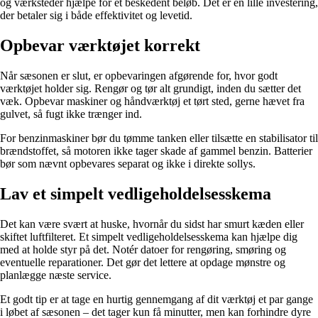
og værksteder hjælpe for et beskedent beløb. Det er en lille investering,
der betaler sig i både effektivitet og levetid.
Opbevar værktøjet korrekt
Når sæsonen er slut, er opbevaringen afgørende for, hvor godt
værktøjet holder sig. Rengør og tør alt grundigt, inden du sætter det
væk. Opbevar maskiner og håndværktøj et tørt sted, gerne hævet fra
gulvet, så fugt ikke trænger ind.
For benzinmaskiner bør du tømme tanken eller tilsætte en stabilisator til
brændstoffet, så motoren ikke tager skade af gammel benzin. Batterier
bør som nævnt opbevares separat og ikke i direkte sollys.
Lav et simpelt vedligeholdelsesskema
Det kan være svært at huske, hvornår du sidst har smurt kæden eller
skiftet luftfilteret. Et simpelt vedligeholdelsesskema kan hjælpe dig
med at holde styr på det. Notér datoer for rengøring, smøring og
eventuelle reparationer. Det gør det lettere at opdage mønstre og
planlægge næste service.
Et godt tip er at tage en hurtig gennemgang af dit værktøj et par gange
i løbet af sæsonen – det tager kun få minutter, men kan forhindre dyre